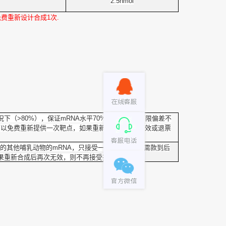
2.5nmol
免费重新设计合成1次.
下（>80%），保证mRNA水平70%干扰效果（下限偏差不
可以免费重新提供一次靶点，如果重新合成后再次无效或退票
的其他哺乳动物的mRNA，只接受一次无效投诉，需款到后
果重新合成后再次无效，则不再接受投诉处理。