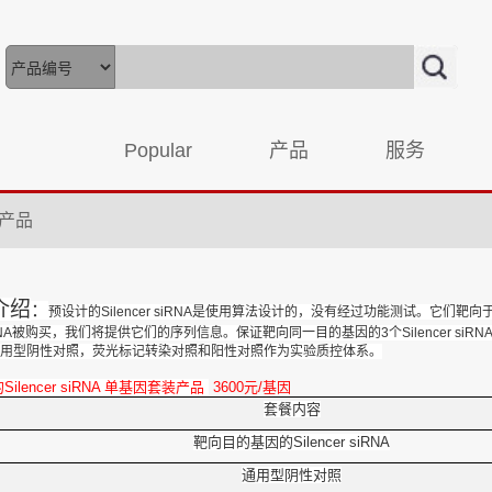
Popular
产品
服务
装产品
介绍
：
预设计的Silencer siRNA是使用算法设计的，没有经过功能测试。它
NA被购买，我们将提供它们的序列信息。保证靶向同一目的基因的3个Silencer siRNA
用型阴性对照，荧光标记转染对照和阳性对照作为实验质控体系。
的
Silencer
siRNA 单基因套装产品
3600
元/基因
套餐内容
靶向目的基因的Silencer siRNA
通用型阴性对照