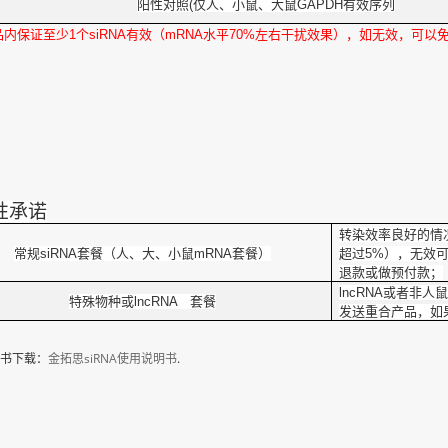
阳性对照(仅人、小鼠、大鼠GAPDH有效序列
品内
保证至少1个siRNA有效（mRNA水平70%左右干扰效果），如无效，可以
性承诺
转染效率良好的情况
常规siRNA套餐（人、大、小鼠mRNA套餐）
超过5%），无效
退款或做预付款；
lncRNA
或者非人鼠
特殊物种或lncRNA 套餐
发送重合产品，如
书下载：
金拓思siRNA使用说明书
.