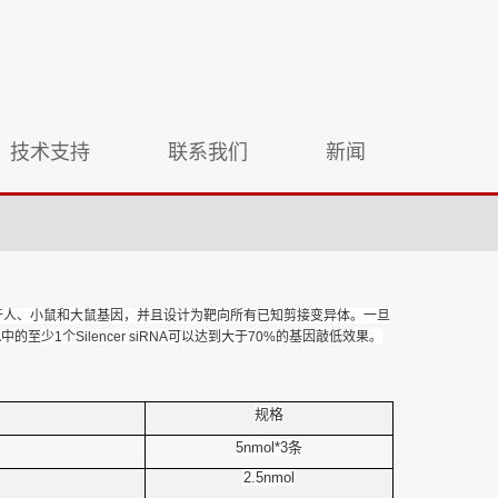
技术支持
联系我们
新闻
们靶向于人、小鼠和大鼠基因，并且设计为靶向所有已知剪接变异体。一旦
中的至少1个Silencer siRNA可以达到大于70%的基因敲低效果。
规格
5nmol*3
条
2.5nmol